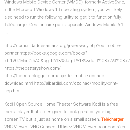
Windows Mobile Device Center (WMDC), formerly ActiveSync,
in the Microsoft Windows 10 operating system, you will likely
also need to run the following utility to get it to function fully.
Télécharger Gestionnaire pour appareils Windows Mobile 6.1
...
http://comunidaddesamaria.org/jrsre/swuy.php?ou=mobile-
partner https://books.google.com/books?
id=1V0GMnuGrhAC&pg=PA139&lpg=PA139&dq=t%C3%A9l%C3%A9
https://thebatteryshow.com/
http://thecoreblogger.com/iujx/dell-mobile-connect-
download.html http://albardisi.com/czoinac/mobility-print-
app.html
Kodi | Open Source Home Theater Software
Kodi is a free
media player that is designed to look great on your big
screen TV but is just as home on a small screen.
Télécharger
VNC Viewer | VNC Connect
Utilisez VNC Viewer pour contrôler